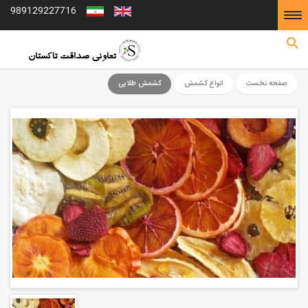
989129227716
صفحه نخست
صفحه نخست
انواع کشمش
کشمش طلایی